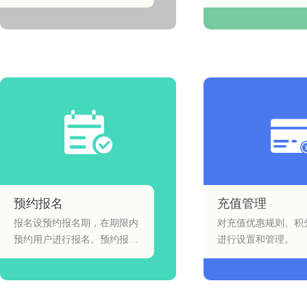
多方位,多角度提供服务支持,
通知、会员卡开卡通
助力商户实现分销渠道裂变销
模板，配置商家收发
货,连锁门店线上化高效经
实现邮件通知。
营。
预约报名
充值管理
报名设预约报名期，在期限内
对充值优惠规则、积
预约用户进行报名。预约报名
进行设置和管理。
期内，用户通过填写和提交个
人信息的方式进行报名，在约
定期限内报满为止。