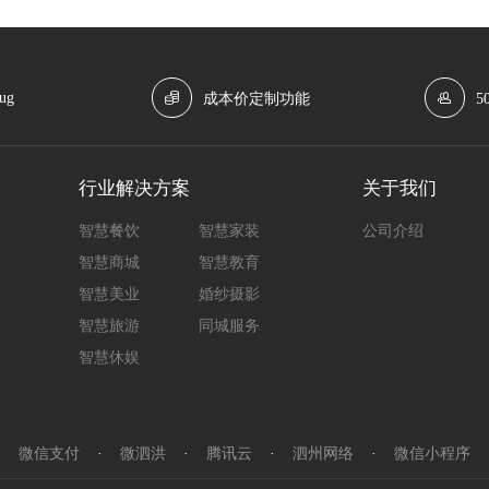
ug
成本价定制功能
5
行业解决方案
关于我们
智慧餐饮
智慧家装
公司介绍
智慧商城
智慧教育
智慧美业
婚纱摄影
智慧旅游
同城服务
智慧休娱
微信支付
·
微泗洪
·
腾讯云
·
泗州网络
·
微信小程序