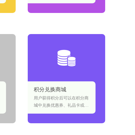
程序。无需懂代码，都可以借
助DIY官网可视化工具，顷刻
间打造自已的个性化移动应
用。
积分兑换商城
用户获得积分后可以在积分商
城中兑换优惠券、礼品卡或商
家指定商品等。