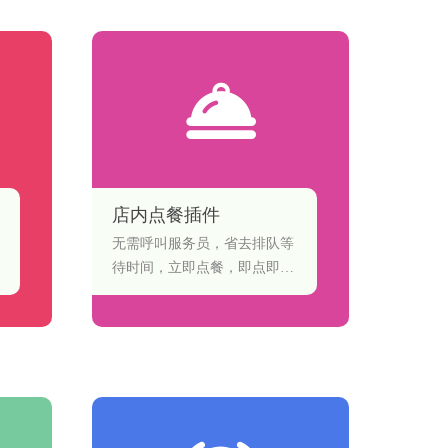
店内点餐插件
无需呼叫服务员，省去排队等
待时间，立即点餐，即点即
用。线上线下零距离对接商家
厨房最短时间送餐上桌，一键
快捷支付，省时省力。每个订
单实时对接后台，财务报表、
资金流水、客流量盈亏分析随
时掌握。