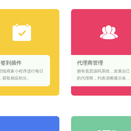
分签到插件
代理商管理
登陆商家小程序进行每日
拥有底层源码系统，发展自己
，获取相应积分。
的代理商，列表清晰展示各代
理商状态，详细设置对代理商
账号信息、创建小程序的个
数、系统到期时间等进行管
理。