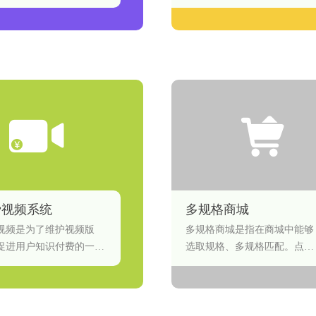
费视频系统
多规格商城
视频是为了维护视频版
多规格商城是指在商城中能够
促进用户知识付费的一种
选取规格、多规格匹配。点击
。
购买弹出弹框，用来选择规格
和选择购买数量，并和库存匹
配。